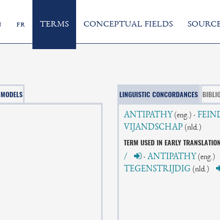
n
fr
TERMS
CONCEPTUAL FIELDS
SOURCE
MODELS
LINGUISTIC CONCORDANCES
BIBLI
ANTIPATHY
·
FEIN
(eng.)
VIJANDSCHAP
(nld.)
TERM USED IN EARLY TRANSLATIO
/
·
ANTIPATHY
(eng.)
TEGENSTRIJDIG
(nld.)