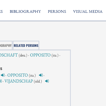
S
BIBLIOGRAPHY
PERSONS
VISUAL MEDIA
OGRAPHY
RELATED PERSONS
DSCHAFT
·
OPPOSITO
·
(deu.)
(ita.)
NS
·
OPPOSITO
·
(ita.)
·
VIJANDSCHAP
(nld.)