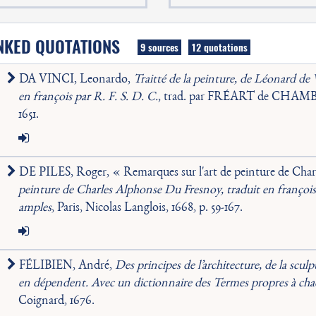
NKED QUOTATIONS
9 sources
12 quotations
DA VINCI, Leonardo,
Traitté de la peinture, de Léonard de V
en françois par R. F. S. D. C.
, trad. par FRÉART de CHAMBRA
1651.
DE PILES, Roger, « Remarques sur l'art de peinture de Cha
peinture de Charles Alphonse Du Fresnoy, traduit en françois
amples
, Paris, Nicolas Langlois, 1668, p. 59-167.
FÉLIBIEN, André,
Des principes de l’architecture, de la sculp
en dépendent. Avec un dictionnaire des Termes propres à cha
Coignard, 1676.