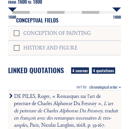
1600
1800
FROM:
TO:
1600
1800
CONCEPTUAL FIELDS
CONCEPTION OF PAINTING
HISTORY AND FIGURE
LINKED QUOTATIONS
4 sources
4 quotations
sort by:
chronological order
DE PILES, Roger, « Remarques sur l'art de
peinture de Charles Alphonse Du Fresnoy »,
L'art
de peinture de Charles Alphonse Du Fresnoy, traduit
en françois avec des remarques necessaires & tres-
amples
, Paris, Nicolas Langlois, 1668, p. 59-167.